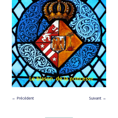
←
Précédent
Suivant
→